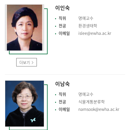
이인숙
직위
명예교수
전공
환경생태학
이메일
islee@ewha.ac.kr
더보기
이남숙
직위
명예교수
전공
식물계통분류학
이메일
namsook@ewha.ac.kr