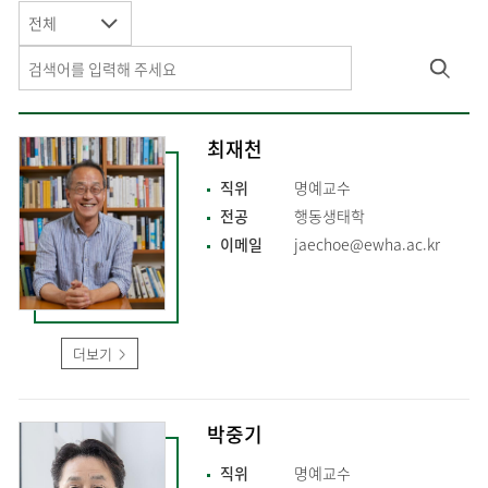
전체
최재천
직위
명예교수
전공
행동생태학
이메일
jaechoe@ewha.ac.kr
더보기
박중기
직위
명예교수