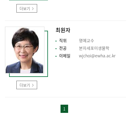
더보기
최원자
직위
명예교수
전공
분자세포미생물학
이메일
wjchoi@ewha.ac.kr
더보기
1