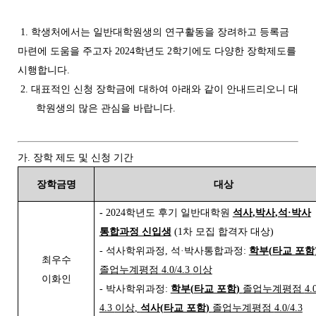
1. 학생처에서는 일반대학원생의 연구활동을 장려하고 등록금
마련에 도움을 주고자 2024학년도 2학기에도 다양한 장학제도를
시행합니다.
2. 대표적인 신청 장학금에 대하여 아래와 같이 안내드리오니 대
학원생의 많은 관심을 바랍니다.
가. 장학 제도 및 신청 기간
장학금명
대상
-
2024
학년도 후기 일반대학원
석사
,
박사
,
석
·
박사
통합과정 신입생
(1
차 모집 합격자 대상
)
-
석사학위과정
,
석
·
박사통합과정
:
학부
(
타교 포함
최우수
졸업누계평점
4.0/4.3
이상
이화인
-
박사학위과정
:
학부
(
타교 포함
)
졸업누계평점
4.
4.3
이상
,
석사
(
타교 포함
)
졸업누계평점
4.0/4.3