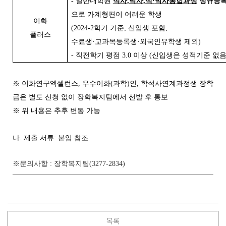
-
일반대학원
석사
,
박사
,
석
·
박사통합과정
정규등
으로 가계형편이 어려운 학생
이화
(2024-2
학기 기준
,
신입생 포함
,
플러스
수료생
·
교과목등록생
·
외국인유학생 제외
)
-
직전학기 평점
3.0
이상
(
신입생은 성적기준 없
※ 이화연구엑셀런스, 우수이화(과학)인, 학석사연계과정생 장학
금은 별도 신청 없이 장학복지팀에서 선발 후 통보
※ 위 내용은 추후 변동 가능
나. 제출 서류: 붙임 참조
※문의사항 : 장학복지팀(3277-2834)
목록