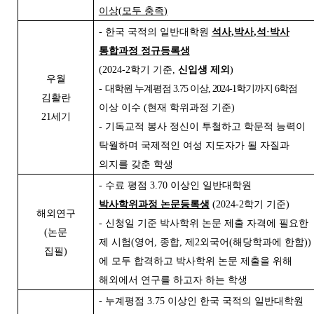
이상
(
모두 충족
)
-
한국 국적의 일반대학원
석사
,
박사
,
석
·
박사
통합과정 정규등록생
(2024-2
학기 기준
,
신입생 제외
)
우월
-
대학원 누계평점
3.75
이상
, 2024-1
학기까지
6
학점
김활란
이상 이수
(
현재 학위과정 기준
)
21
세기
-
기독교적 봉사 정신이 투철하고 학문적 능력이
탁월하며 국제적인 여성 지도자가 될 자질과
의지를 갖춘 학생
-
수료 평점
3.70
이상인 일반대학원
박사학위과정 논문등록생
(2024-2
학기 기준
)
해외연구
-
신청일 기준 박사학위 논문 제출 자격에 필요한
(
논문
제 시험
(
영어
,
종합
,
제
2
외국어
(
해당학과에 한함
))
집필
)
에 모두 합격하고 박사학위 논문 제출을 위해
해외에서 연구를 하고자 하는 학생
-
누계평점
3.75
이상인 한국 국적의 일반대학원