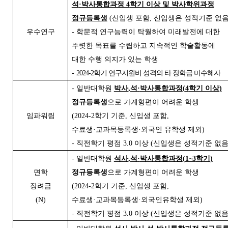
석
·
박사통합과정
4
학기 이상 및 박사학위과정
정규등록생
(
신입생 포함
,
신입생은 성적기준 없
우수연구
-
학문적 연구능력이 탁월하여 미래발전에 대한
뚜렷한 목표를 수립하고 지속적인 학술활동에
대한 수행 의지가 있는 학생
-
2024-2
학기 연구지원비 성격의 타 장학금 미수혜자
-
일반대학원
박사
,
석
·
박사통합과정
(4
학기 이상
)
정규등록생
으로 가계형편이 어려운 학생
임파워링
(2024-2
학기 기준
,
신입생 포함
,
수료생
·
교과목등록생
·
외국인 유학생 제외
)
-
직전학기 평점
3.0
이상
(
신입생은 성적기준 없
-
일반대학원
석사
,
석
·
박사통합과정
(1~3
학기
)
면학
정규등록생
으로 가계형편이 어려운 학생
장려금
(2024-2
학기 기준
,
신입생 포함
,
(N)
수료생
·
교과목등록생
·
외국인유학생 제외
)
-
직전학기 평점
3.0
이상
(
신입생은 성적기준 없