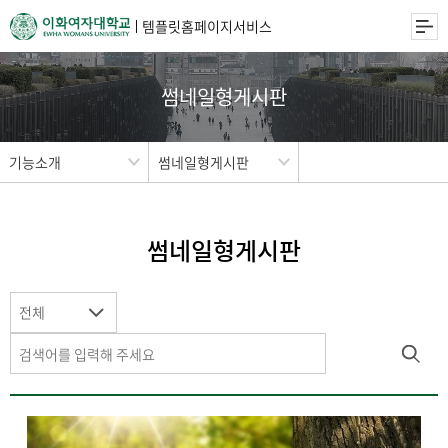
템플릿홈페이지서비스
썸네일형게시판
기능소개
썸네일형게시판
썸네일형게시판
전체