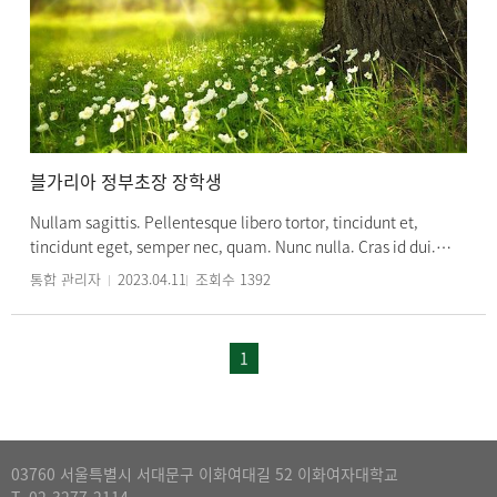
블가리아 정부초장 장학생
Nullam sagittis. Pellentesque libero tortor, tincidunt et,
tincidunt eget, semper nec, quam. Nunc nulla. Cras id dui.
Curabitur nisi. Sed in libero ut nibh placerat accumsan. In
통합 관리자
2023.04.11
조회수
1392
enim justo, rhoncus ut, imperdiet a, venenatis vitae, justo.
Morbi mattis ullamcorper velit. Phasellus consectetuer
vestibulum elit. Sed hendrerit. Nunc sed turpis. Aliquam
1
lobortis. Fusce ac felis sit amet ligula pharetra condimentum.
Pellentesque egestas, neque sit amet convallis pulvinar, justo
nulla eleifend augue, ac auctor orci leo non est. Donec vitae
sapien ut libero venenatis faucibus. Ut tincidunt tincidunt erat.
Donec posuere vulputate arcu. Praesent porttitor, nulla vitae
03760 서울특별시 서대문구 이화여대길 52 이화여자대학교
posuere iaculis, arcu nisl dignissim dolor, a pretium mi sem ut