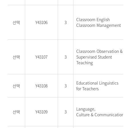
Classroom English
선택
Y43106
3
Classroom Management
Classroom Observation &
선택
Y43107
3
Supervised Student
Teaching
Educational Linguistics
선택
Y43108
3
for Teachers
Language,
선택
Y43109
3
Culture & Communication