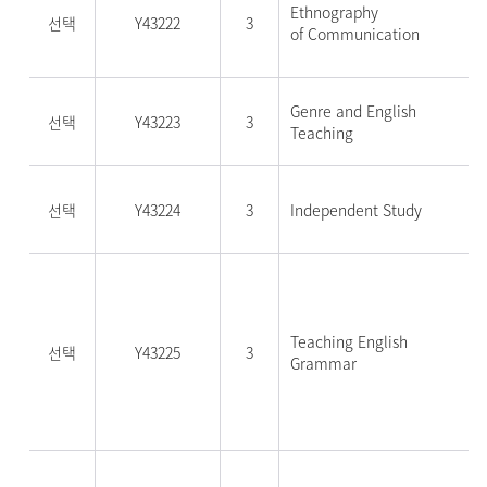
Ethnography
선택
Y43222
3
of Communication
Genre and English
선택
Y43223
3
Teaching
선택
Y43224
3
Independent Study
Teaching English
선택
Y43225
3
Grammar