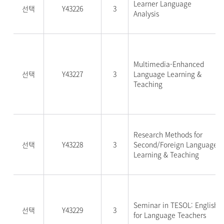
Learner Language
선택
Y43226
3
Analysis
Multimedia-Enhanced
선택
Y43227
3
Language Learning &
Teaching
Research Methods for
선택
Y43228
3
Second/Foreign Language
Learning & Teaching
Seminar in TESOL: English
선택
Y43229
3
for Language Teachers