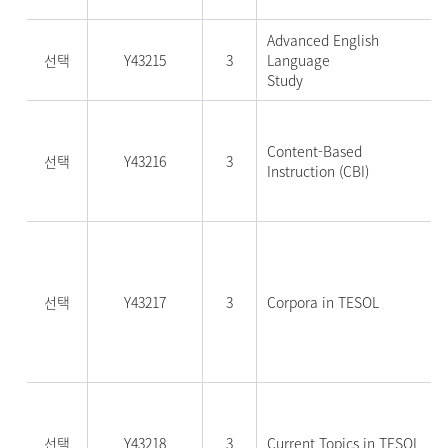
Advanced English
선택
Y43215
3
Language
Study
Content-Based
선택
Y43216
3
Instruction (CBI)
선택
Y43217
3
Corpora in TESOL
선택
Y43218
3
Current Topics in TESOL