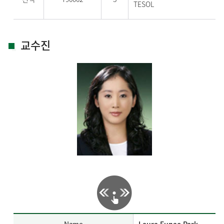
TESOL
교수진
Name
Laura Eunae Park