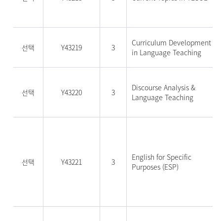
Curriculum Development
선택
Y43219
3
in Language Teaching
Discourse Analysis &
선택
Y43220
3
Language Teaching
English for Specific
선택
Y43221
3
Purposes (ESP)