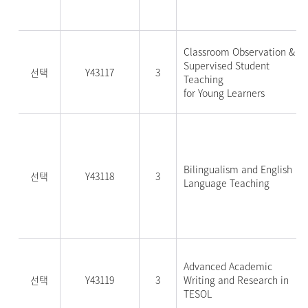
Classroom Observation &
Supervised Student
선택
Y43117
3
Teaching
for Young Learners
Bilingualism and English
선택
Y43118
3
Language Teaching
Advanced Academic
선택
Y43119
3
Writing and Research in
TESOL