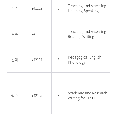
Teaching and Assessing
필수
Y41102
3
Listening Speaking
Teaching and Assessing
필수
Y41103
3
Reading Writing
Pedagogical English
선택
Y42104
3
Phonology
Academic and Research
필수
Y42105
3
Writing for TESOL