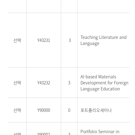
Teaching Literature and
선택
Y43231
3
Language
AI-based Materials
선택
Y43232
3
Development for Foreign
Language Education
선택
Y90000
0
포트폴리오세미나
Portfolio Seminar in
선택
Y90002
3