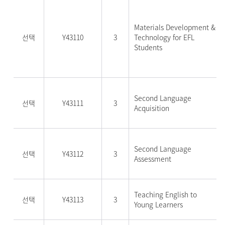
Materials Development &
선택
Y43110
3
Technology for EFL
Students
Second Language
선택
Y43111
3
Acquisition
Second Language
선택
Y43112
3
Assessment
Teaching English to
선택
Y43113
3
Young Learners