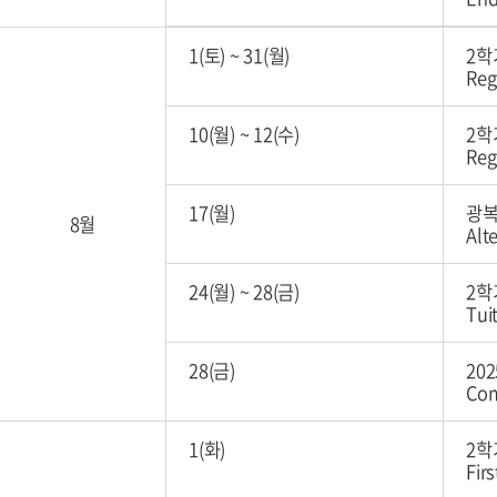
1(토)
~
31(월)
2학
Reg
10(월)
~
12(수)
2학
Reg
17(월)
광복
8월
Alt
24(월)
~
28(금)
2학
Tui
28(금)
20
Co
1(화)
2학
Fir