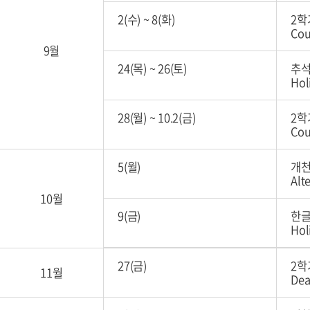
2(수)
~
8(화)
2학
Cou
9월
24(목)
~
26(토)
추석
Hol
28(월)
~
10.2(금)
2학
Cou
5(월)
개천
Alt
10월
9(금)
한글
Hol
27(금)
2학
11월
Dea