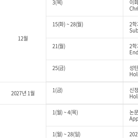
3(목)
이화
Chr
15(화)
~
28(월)
2학
Sub
12월
21(월)
2학
End
25(금)
성탄
Hol
1(금)
신정
2027년 1월
Hol
1(월)
~
4(목)
논문
App
1(월)
~
28(일)
20