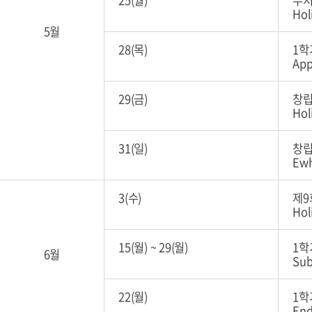
25(월)
부처
Hol
5월
28(목)
1학
App
29(금)
창립
Hol
31(일)
창립
Ewh
3(수)
제9
Hol
15(월)
~
29(월)
1학
6월
Sub
22(월)
1학
End