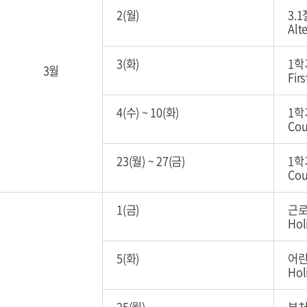
2(월)
3.
Alt
3(화)
1학
3월
Fir
4(수)
~
10(화)
1학
Cou
23(월)
~
27(금)
1학
Cou
1(금)
근로
Hol
5(화)
어린
Hol