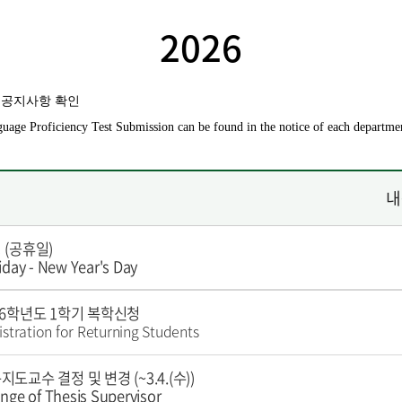
2026
 공지사항 확인
ge Proficiency Test Submission can be found in the notice of each departme
내
 (공휴일)
iday - New Year's Day
26학년도 1학기 복학신청
istration for Returning Students
지도교수 결정 및 변경 (~3.4.(수))
nge of Thesis Supervisor